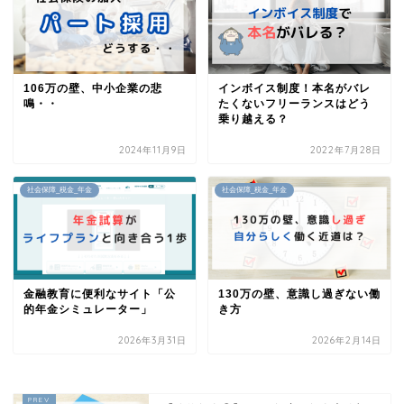
106万の壁、中小企業の悲
インボイス制度！本名がバレ
鳴・・
たくないフリーランスはどう
乗り越える？
2024年11月9日
2022年7月28日
社会保障_税金_年金
社会保障_税金_年金
金融教育に便利なサイト「公
130万の壁、意識し過ぎない働
的年金シミュレーター」
き方
2026年3月31日
2026年2月14日