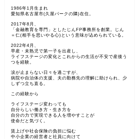
1986年1月生まれ
愛知県名古屋市(久屋パークの隣)在住。
2017年8月、
「金融教育を専門」としたじんFP事務所を創業。じん
＝仁(相手を思いやる心)という意味が込められている。
2022年4月、
早産・未熟児で第一子を出産し、
ライフステージの変化とこれからの生活が不安で産後う
つを経験。
涙が止まらない日々を過ごすが、
病院や自治体の支援、夫の勤務先の理解に助けられ、少
しずつ立ち直る。
この経験から
ライフステージ変わっても
自分らしい働き方・生き方を
自分の力で実現できる人を増やすことが
使命だと気づく。
賃上げや社会保険の負担に悩む
中小企業の経営者と社員に向けて