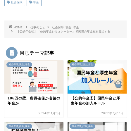
社会保険
年金
HOME
仕事のこと
社会保障_税金_年金
【公的年金④】「公的年金シミュレーター」で実際の年金額を算出する
同じテーマ記事
社会保障_税金_年金
社会保障_税金_年金
106万の壁、所得確保か老後の
【公的年金①】国民年金と厚
年金か
生年金の加入ルール
2024年11月5日
2022年7月16日
社会保障_税金_年金
社会保障_税金_年金