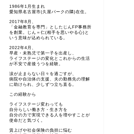
1986年1月生まれ
愛知県名古屋市(久屋パークの隣)在住。
2017年8月、
「金融教育を専門」としたじんFP事務所
を創業。じん＝仁(相手を思いやる心)と
いう意味が込められている。
2022年4月、
早産・未熟児で第一子を出産し、
ライフステージの変化とこれからの生活
が不安で産後うつを経験。
涙が止まらない日々を過ごすが、
病院や自治体の支援、夫の勤務先の理解
に助けられ、少しずつ立ち直る。
この経験から
ライフステージ変わっても
自分らしい働き方・生き方を
自分の力で実現できる人を増やすことが
使命だと気づく。
賃上げや社会保険の負担に悩む