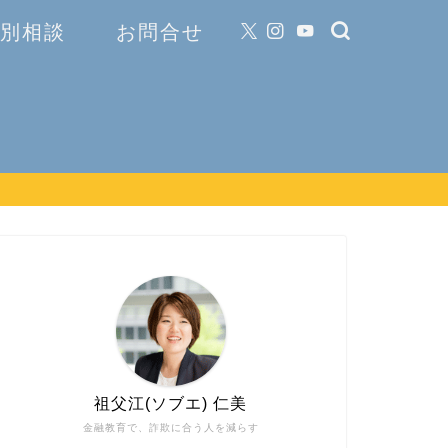
 個別相談
お問合せ
祖父江(ソブエ) 仁美
金融教育で、詐欺に合う人を減らす