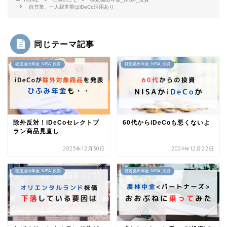
自営業、一人親世帯はiDeCo活用あり
同じテーマ記事
確定拠出年金_NISA_投資
確定拠出年金_NISA_投資
除外反対！iDeCoセレクトプ
60代からiDeCoも悪くないよ
ラン商品見直し
2025年12月30日
2024年12月22日
確定拠出年金_NISA_投資
確定拠出年金_NISA_投資