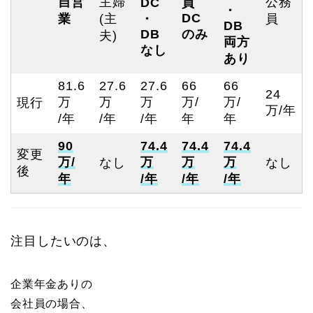
自営
主婦
公務
DC
員
・
DC
業
(主
・
員
DB
DB
のみ
夫)
両方
なし
あり
81.6
27.6
27.6
66
66
24
万
万
万
万/
万/
現行
万/年
/年
/年
/年
年
年
90
74.4
74.4
74.4
変更
万/
万
万
万
なし
なし
後
年
/年
/年
/年
注目したいのは、
企業年金ありの
会社員の場合、