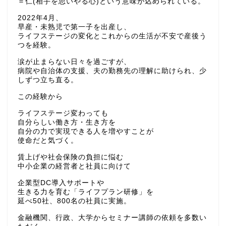
＝仁(相手を思いやる心)という意味が込められている。
2022年4月、
早産・未熟児で第一子を出産し、
ライフステージの変化とこれからの生活が不安で産後う
つを経験。
涙が止まらない日々を過ごすが、
病院や自治体の支援、夫の勤務先の理解に助けられ、少
しずつ立ち直る。
この経験から
ライフステージ変わっても
自分らしい働き方・生き方を
自分の力で実現できる人を増やすことが
使命だと気づく。
賃上げや社会保険の負担に悩む
中小企業の経営者と社員に向けて
企業型DC導入サポートや
生きる力を育む「ライフプラン研修」を
延べ50社、800名の社員に実施。
金融機関、行政、大学からセミナー講師の依頼を多数い