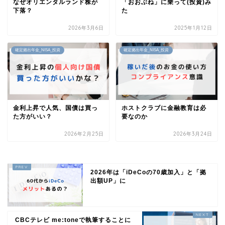
なぜオリエンタルランド株が
「おおぶね」に乗って(投資)み
下落？
た
2026年3月6日
2025年1月12日
確定拠出年金_NISA_投資
確定拠出年金_NISA_投資
金利上昇で人気、国債は買っ
ホストクラブに金融教育は必
た方がいい？
要なのか
2026年2月25日
2026年3月24日
2026年は「iDeCoの70歳加入」と「拠
出額UP」に
CBCテレビ me:toneで執筆することに