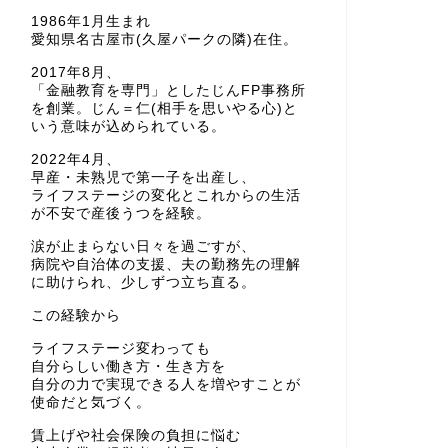
1986年1月生まれ
愛知県名古屋市(久屋パークの隣)在住。
2017年8月、
「金融教育を専門」としたじんFP事務所
を創業。じん＝仁(相手を思いやる心)と
いう意味が込められている。
2022年4月、
早産・未熟児で第一子を出産し、
ライフステージの変化とこれからの生活
が不安で産後うつを経験。
涙が止まらない日々を過ごすが、
病院や自治体の支援、夫の勤務先の理解
に助けられ、少しずつ立ち直る。
この経験から
ライフステージ変わっても
自分らしい働き方・生き方を
自分の力で実現できる人を増やすことが
使命だと気づく。
賃上げや社会保険の負担に悩む