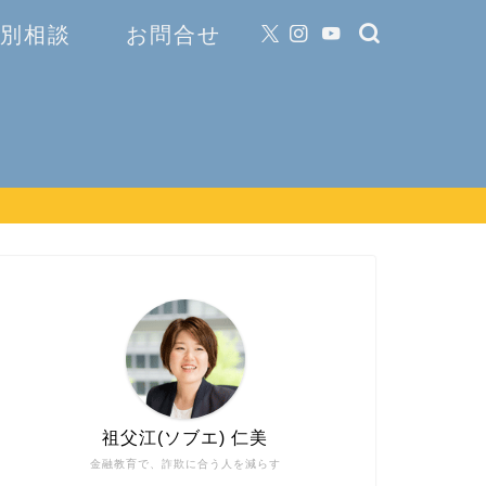
 個別相談
お問合せ
祖父江(ソブエ) 仁美
金融教育で、詐欺に合う人を減らす