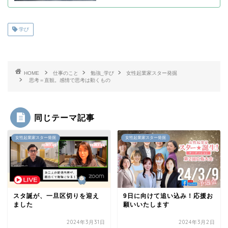
学び
HOME
仕事のこと
勉強_学び
女性起業家スター発掘
思考＝直観。感情で思考は動くもの
同じテーマ記事
女性起業家スター発掘
女性起業家スター発掘
スタ誕が、一旦区切りを迎え
9日に向けて追い込み！応援お
ました
願いいたします
2024年3月31日
2024年3月2日