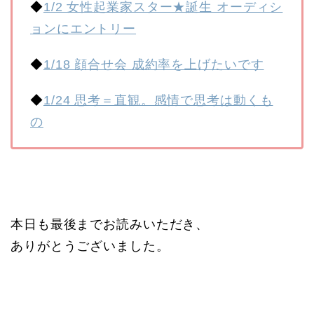
◆
1/2 女性起業家スター★誕生 オーディシ
ョンにエントリー
◆
1/18 顔合せ会 成約率を上げたいです
◆
1/24 思考＝直観。感情で思考は動くも
の
本日も最後までお読みいただき、
ありがとうございました。