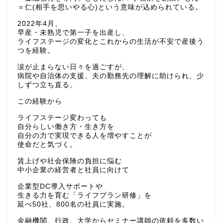
＝仁(相手を思いやる心)という意味が込められている。
2022年4月、
早産・未熟児で第一子を出産し、
ライフステージの変化とこれからの生活が不安で産後う
つを経験。
涙が止まらない日々を過ごすが、
病院や自治体の支援、夫の勤務先の理解に助けられ、少
しずつ立ち直る。
この経験から
ライフステージ変わっても
自分らしい働き方・生き方を
自分の力で実現できる人を増やすことが
使命だと気づく。
賃上げや社会保険の負担に悩む
中小企業の経営者と社員に向けて
企業型DC導入サポートや
生きる力を育む「ライフプラン研修」を
延べ50社、800名の社員に実施。
金融機関、行政、大学からセミナー講師の依頼を多数い