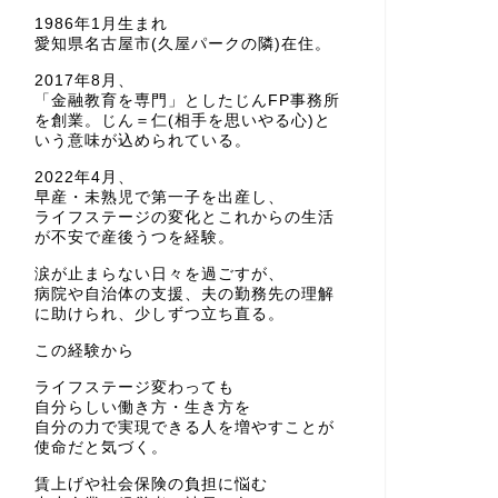
1986年1月生まれ
愛知県名古屋市(久屋パークの隣)在住。
2017年8月、
「金融教育を専門」としたじんFP事務所
を創業。じん＝仁(相手を思いやる心)と
いう意味が込められている。
2022年4月、
早産・未熟児で第一子を出産し、
ライフステージの変化とこれからの生活
が不安で産後うつを経験。
涙が止まらない日々を過ごすが、
病院や自治体の支援、夫の勤務先の理解
に助けられ、少しずつ立ち直る。
この経験から
ライフステージ変わっても
自分らしい働き方・生き方を
自分の力で実現できる人を増やすことが
使命だと気づく。
賃上げや社会保険の負担に悩む