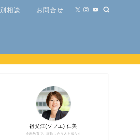
 個別相談
お問合せ
祖父江(ソブエ) 仁美
金融教育で、詐欺に合う人を減らす