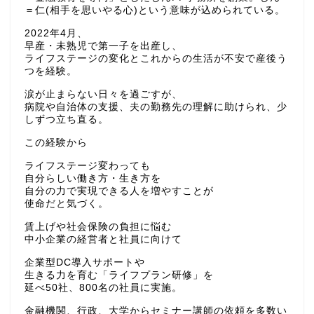
＝仁(相手を思いやる心)という意味が込められている。
2022年4月、
早産・未熟児で第一子を出産し、
ライフステージの変化とこれからの生活が不安で産後う
つを経験。
涙が止まらない日々を過ごすが、
病院や自治体の支援、夫の勤務先の理解に助けられ、少
しずつ立ち直る。
この経験から
ライフステージ変わっても
自分らしい働き方・生き方を
自分の力で実現できる人を増やすことが
使命だと気づく。
賃上げや社会保険の負担に悩む
中小企業の経営者と社員に向けて
企業型DC導入サポートや
生きる力を育む「ライフプラン研修」を
延べ50社、800名の社員に実施。
金融機関、行政、大学からセミナー講師の依頼を多数い